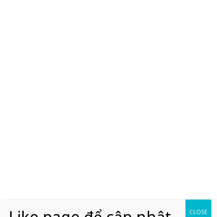
Like page để cập nhật
CLOSE